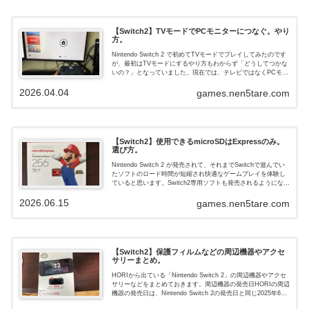
【Switch2】TVモードでPCモニターにつなぐ。やり
方。
Nintendo Switch 2 で初めてTVモードでプレイしてみたのです
が、最初はTVモードにするやり方もわからず「どうしてつかな
いの？」となっていました。現在では、テレビではなくPCモニ
ターに繋いでTVモードで遊んでいます。わかれば意...
2026.04.04
games.nen5tare.com
【Switch2】使用できるmicroSDはExpressのみ。
選び方。
Nintendo Switch 2 が発売されて、それまでSwitchで遊んでい
たソフトのロード時間が短縮され快適なゲームプレイを体験し
ていると思います。Switch2専用ソフトも発売されるようにな
り、本体の容量が足りなくなってきているので...
2026.06.15
games.nen5tare.com
【Switch2】保護フィルムなどの周辺機器やアクセ
サリーまとめ。
HORIから出ている「Nintendo Switch 2」の周辺機器やアクセ
サリーなどをまとめておきます。周辺機器の発売日HORIの周辺
機器の発売日は、Nintendo Switch 2の発売日と同じ2025年6月
5日です。HORI の周辺...