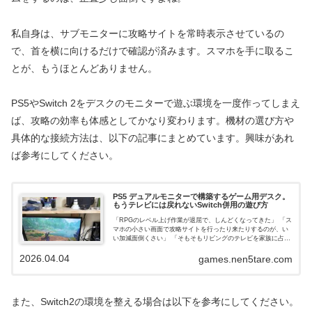
私自身は、サブモニターに攻略サイトを常時表示させているの
で、首を横に向けるだけで確認が済みます。スマホを手に取るこ
とが、もうほとんどありません。
PS5やSwitch 2をデスクのモニターで遊ぶ環境を一度作ってしまえ
ば、攻略の効率も体感としてかなり変わります。機材の選び方や
具体的な接続方法は、以下の記事にまとめています。興味があれ
ば参考にしてください。
PS5 デュアルモニターで構築するゲーム用デスク。
もうテレビには戻れないSwitch併用の遊び方
「RPGのレベル上げ作業が退屈で、しんどくなってきた」 「ス
マホの小さい画面で攻略サイトを行ったり来たりするのが、い
い加減面倒くさい」 「そもそもリビングのテレビを家族に占領
されていて、ゲームができない」そんな悩みを抱えているな
2026.04.04
ら、一つだけ...
games.nen5tare.com
また、Switch2の環境を整える場合は以下を参考にしてください。