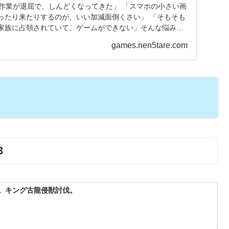
げ作業が退屈で、しんどくなってきた」 「スマホの小さい画
ったり来たりするのが、いい加減面倒くさい」 「そもそも
家族に占領されていて、ゲームができない」そんな悩みを
だけ...
games.nen5tare.com
3
成。キング古龍侵獣討伐。