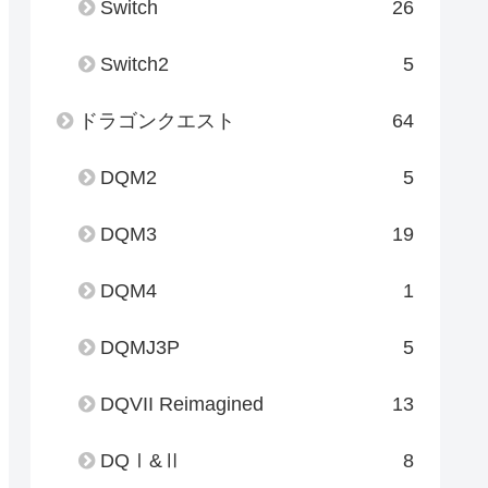
Switch
26
Switch2
5
ドラゴンクエスト
64
DQM2
5
DQM3
19
DQM4
1
DQMJ3P
5
DQVII Reimagined
13
DQⅠ&Ⅱ
8