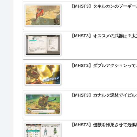
【MHST3】タキルカンのプーギ
【MHST3】オススメの武器は？
【MHST3】ダブルアクションっ
【MHST3】カナルタ深林でイビ
【MHST3】侵獣を帰巣させて危