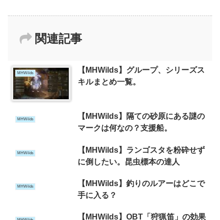
関連記事
【MHWilds】グループ、シリーズス
MHWilds
キルまとめ一覧。
【MHWilds】隔ての砂原にある謎の
MHWilds
マークは何なの？支援船。
【MHWilds】ランゴスタを粉砕せず
MHWilds
に倒したい。昆虫標本の達人
【MHWilds】釣りのルアーはどこで
MHWilds
手に入る？
【MHWilds】OBT「狩猟笛」の効果
MHWilds