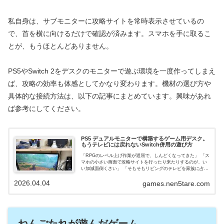
私自身は、サブモニターに攻略サイトを常時表示させているの
で、首を横に向けるだけで確認が済みます。スマホを手に取るこ
とが、もうほとんどありません。
PS5やSwitch 2をデスクのモニターで遊ぶ環境を一度作ってしまえ
ば、攻略の効率も体感としてかなり変わります。機材の選び方や
具体的な接続方法は、以下の記事にまとめています。興味があれ
ば参考にしてください。
PS5 デュアルモニターで構築するゲーム用デスク。
もうテレビには戻れないSwitch併用の遊び方
「RPGのレベル上げ作業が退屈で、しんどくなってきた」 「ス
マホの小さい画面で攻略サイトを行ったり来たりするのが、い
い加減面倒くさい」 「そもそもリビングのテレビを家族に占領
されていて、ゲームができない」そんな悩みを抱えているな
2026.04.04
ら、一つだけ...
games.nen5tare.com
ねんごたれが遊んだゲーム